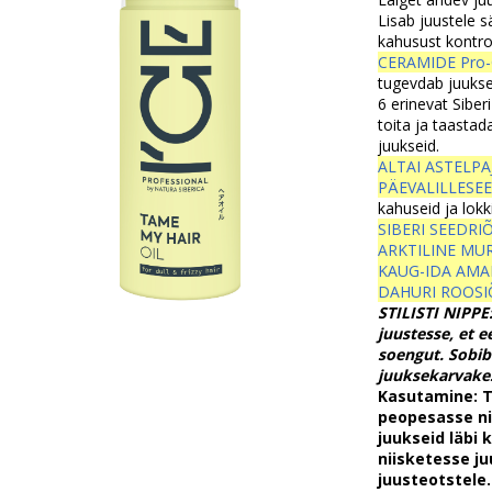
Lisab juustele s
kahusust kontroll
CERAMIDE Pro
tugevdab juuksei
6 erinevat Siberi
toita ja taastad
juukseid.
ALTAI ASTELPA
PÄEVALILLESE
kahuseid ja lokk
SIBERI SEEDRIÕ
ARKTILINE MU
KAUG-IDA AMA
DAHURI ROOSI
STILISTI NIPPE
juustesse, et 
soengut. Sobib
juuksekarvakes
Kasutamine: Ti
peopesasse n
juukseid läbi
niisketesse j
juusteotstele.