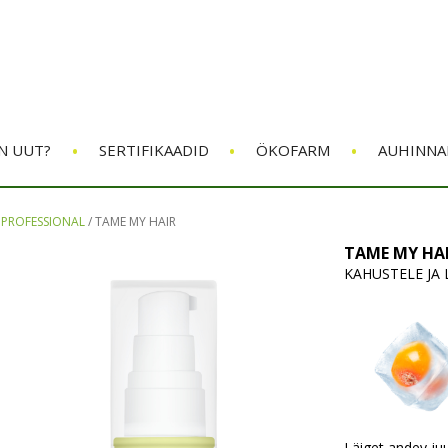
•
•
•
N UUT?
SERTIFIKAADID
ÖKOFARM
AUHINNA
 PROFESSIONAL
/
TAME MY HAIR
TAME MY HAI
KAHUSTELE JA 
Läiget andev juu