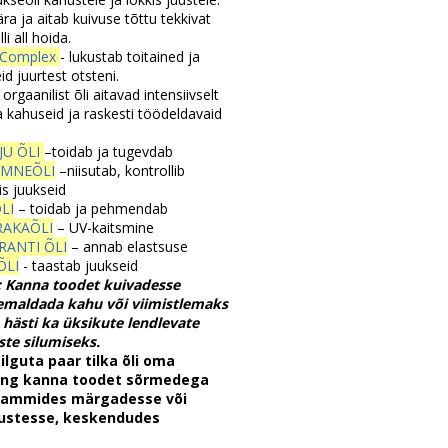
ära ja aitab kuivuse tõttu tekkivat
i all hoida.
-Complex
- lukustab toitained ja
d juurtest otsteni.
 orgaanilist õli aitavad intensiivselt
a kahuseid ja raskesti töödeldavaid
JU ÕLI
–toidab ja tugevdab
EMNEÕLI
–niisutab, kontrollib
is juukseid
LI
–
toidab ja pehmendab
RAKAÕLI
– UV-kaitsmine
RANTI ÕLI
– annab elastsuse
ÕLI
- taastab juukseid
:
Kanna toodet kuivadesse
eemaldada kahu või viimistlemaks
 hästi ka üksikute lendlevate
te silumiseks.
lguta paar tilka õli oma
ing kanna toodet sõrmedega
 kammides märgadesse või
uustesse, keskendudes