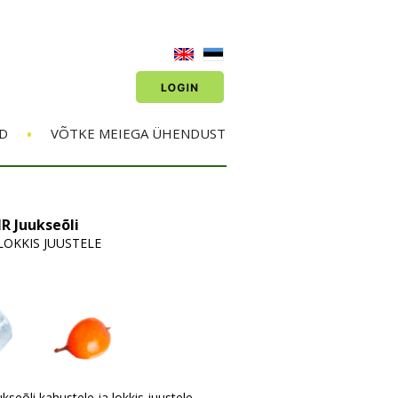
•
D
VÕTKE MEIEGA ÜHENDUST
R Juukseõli
LOKKIS JUUSTELE
kseõli kahustele ja lokkis juustele.