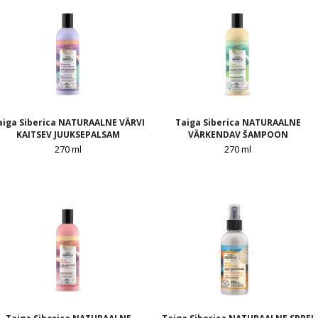
aiga Siberica NATURAALNE VÄRVI
Taiga Siberica NATURAALNE
KAITSEV JUUKSEPALSAM
VÄRKENDAV ŠAMPOON
270 ml
270 ml