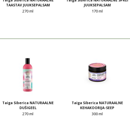
Taiga Siberica NATURAALNE
Taiga Siberica NATURAALNE SPREI
TAASTAV JUUKSEPALSAM
JUUKSEPALSAM
270 ml
170 ml
Taiga Siberica NATURAALNE
Taiga Siberica NATURAALNE
DUŠIGEEL
KEHAKOORIJA-SEEP
270 ml
300 ml