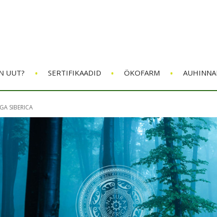
•
•
•
N UUT?
SERTIFIKAADID
ÖKOFARM
AUHINNA
GA SIBERICA