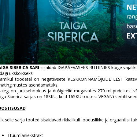
IGA SIBERICA SARI
sisaldab IGAPÄEVASEKS RUTIINIKS kõige vajaliku
dagi ükskõikseks.
amikul toodetel on negatiivsete KESKKONNAMÕJUDE EEST kaitsva
nnatingimustes asendamatuks.
alegi on juuksehooldus ja dušigeelid mugavates 270 ml pudelites,
iga Siberica sarjas on 18SKU, kuid 16SKU tootest VEGAN’i sertifitseeri
OOSTISOSAD
ik selle sarja tooted sisaldavad rikkalikult looduslikke ja orgaanilisi tai
Ttüümianiekstrakt