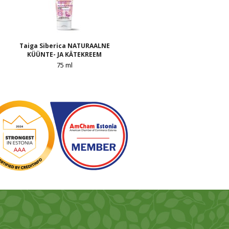
Taiga Siberica NATURAALNE
KÜÜNTE- JA KÄTEKREEM
75 ml