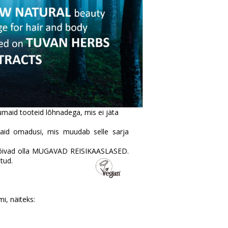
maid tooteid lõhnadega, mis ei jäta
id omadusi, mis muudab selle sarja
 võivad olla MUGAVAD REISIKAASLASED.
tud.
mi, näiteks: