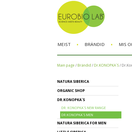
•
•
MEIST
BRÄNDID
MIS O
Main page
/
Brändid
/
Dr.KONOPKA`S
/
Dr.Ko
NATURA SIBERICA
ORGANIC SHOP
DR.KONOPKA`S
DR. KONOPKA`S NEW RANGE
DR.KONOPKA`S MEN
NATURA SIBERICA FOR MEN