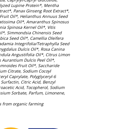
olyzed Lupine Protein*, Mentha
xtract*, Panax Ginseng Root Extract*,
Fruit Oil*, Helianthus Annuus Seed
ratissima Oil*, Amaranthus Spinosus
nia Spinosa Kernel Oil*, Vitis
Oil*, Simmondsia Chinensis Seed
abica Seed Oil*, Camellia Oleifera
damia Integrifolia/Tetraphylla Seed
mygdalus Dulcis Oil*, Rosa Canina
andula Angustifolia Oil*, Citrus Limon
us Aurantium Dulcis Peel Oil*,
noides Fruit Oil*, Saccharide
ium Citrate, Sodium Cocoyl
eryl Caprylate, Polyglyceryl-6
Surfactin, Citric Acid, Benzyl
roacetic Acid, Tocopherol, Sodium
ssium Sorbate, Parfum, Limonene,
ts from organic farming