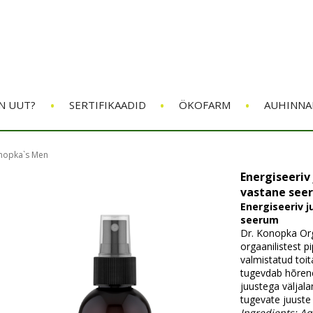
•
•
•
N UUT?
SERTIFIKAADID
ÖKOFARM
AUHINNA
nopka`s Men
Energiseeriv
vastane see
Energiseeriv 
seerum
Dr. Konopka Org
orgaanilistest p
valmistatud toit
tugevdab hõrene
juustega väljala
tugevate juuste
Ingredients: Aq