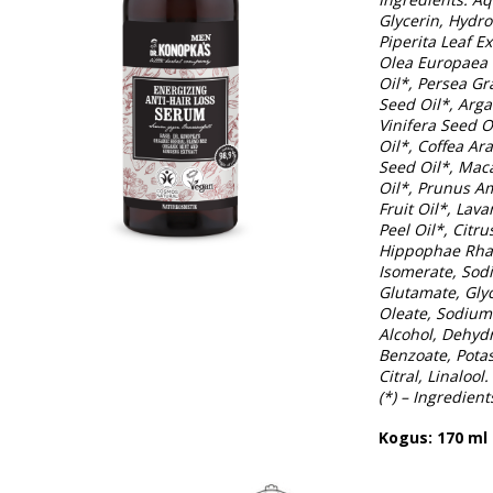
Glycerin, Hydr
Piperita Leaf E
Olea Europaea 
Oil*, Persea G
Seed Oil*, Arga
Vinifera Seed 
Oil*, Coffea Ar
Seed Oil*, Maca
Oil*, Prunus A
Fruit Oil*, Lav
Peel Oil*, Citr
Hippophae Rham
Isomerate, Sod
Glutamate, Glyc
Oleate, Sodium 
Alcohol, Dehyd
Benzoate, Pota
Citral, Linalool.
(*) – Ingredien
Kogus: 170 ml