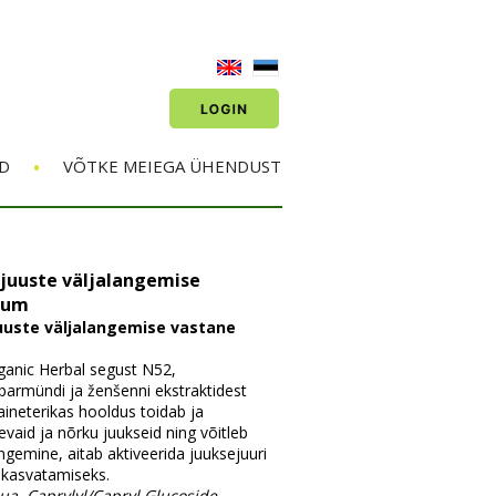
•
D
VÕTKE MEIEGA ÜHENDUST
 juuste väljalangemise
rum
juuste väljalangemise vastane
anic Herbal segust N52,
iparmündi ja ženšenni ekstraktidest
aineterikas hooldus toidab ja
vaid ja nõrku juukseid ning võitleb
ngemine, aitab aktiveerida juuksejuuri
 kasvatamiseks.
ua, Caprylyl/Capryl Glucoside,